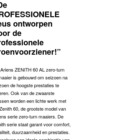
De
ROFESSIONELE
eus ontworpen
oor de
rofessionele
roenvoorziener!”
Ariens ZENITH 60 AL zero-turn
maaier is gebouwd om seizoen na
zoen de hoogste prestaties te
eren. Ook van de zwaarste
ssen worden een lichte werk met
Zenith 60, de grootste model van
ens serie zero-turn maaiers. De
ith serie staat garant voor comfort,
liteit, duurzaamheid en prestaties.
pelweg een ideale combinatie van