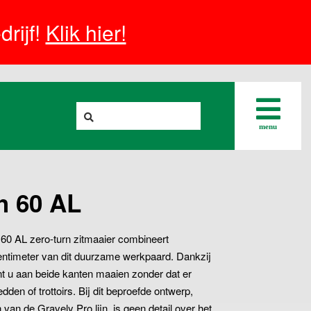
rijf!
Klik hier!
menu
h 60 AL
 60 AL zero-turn zitmaaier combineert
centimeter van dit duurzame werkpaard. Dankzij
t u aan beide kanten maaien zonder dat er
en of trottoirs. Bij dit beproefde ontwerp,
n de Gravely Pro lijn, is geen detail over het