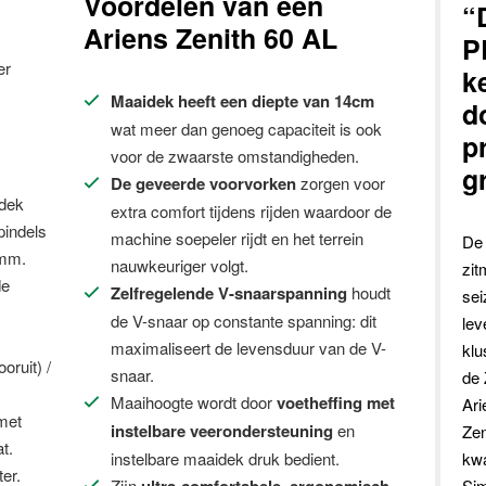
Voordelen van een
“
Ariens Zenith 60 AL
P
er
k
Maaidek heeft een diepte van 14cm
d
wat meer dan genoeg capaciteit is ook
p
voor de zwaarste omstandigheden.
g
De geveerde voorvorken
zorgen voor
idek
extra comfort tijdens rijden waardoor de
pindels
machine soepeler rijdt en het terrein
De 
7mm.
nauwkeuriger volgt.
zit
de
Zelfregelende V-snaarspanning
houdt
sei
de V-snaar op constante spanning: dit
lev
maximaliseert de levensduur van de V-
klu
oruit) /
snaar.
de 
Maaihoogte wordt door
voetheffing met
Ari
met
instelbare veerondersteuning
en
Zen
t.
instelbare maaidek druk bedient.
kwa
er.
Zijn
Sim