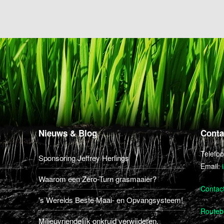
Nieuws & Blog
Conta
Telefo
Sponsoring Jeffrey Herlings
Email:
Waarom een Zero-Turn grasmaaier?
Contac
's Werelds Beste Maai- en Opvangsysteem!
Routebe
Milieuvriendelijk onkruid verwijderen.