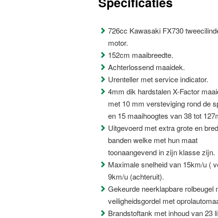
Specificaties
726cc Kawasaki FX730 tweecilind
motor.
152cm maaibreedte.
Achterlossend maaidek.
Urenteller met service indicator.
4mm dik hardstalen X-Factor maa
met 10 mm versteviging rond de s
en 15 maaihoogtes van 38 tot 12
Uitgevoerd met extra grote en bre
banden welke met hun maat
toonaangevend in zijn klasse zijn.
Maximale snelheid van 15km/u ( vo
9km/u (achteruit).
Gekeurde neerklapbare rolbeugel 
veiligheidsgordel met oprolautomaa
Brandstoftank met inhoud van 23 lit