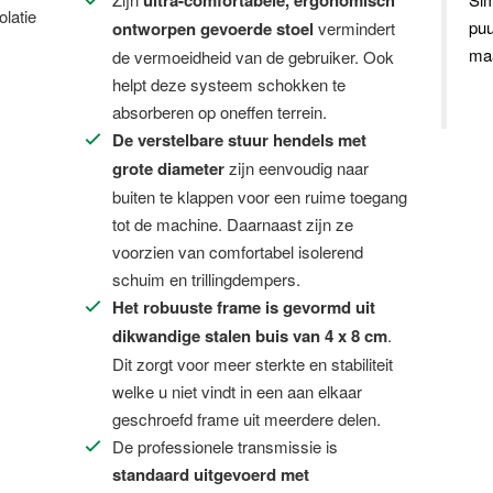
ultra-comfortabele, ergonomisch
olatie
pu
ontworpen gevoerde stoel
vermindert
maa
de vermoeidheid van de gebruiker. Ook
helpt deze systeem schokken te
absorberen op oneffen terrein.
De verstelbare stuur hendels met
grote diameter
zijn eenvoudig naar
buiten te klappen voor een ruime toegang
tot de machine. Daarnaast zijn ze
voorzien van comfortabel isolerend
schuim en trillingdempers.
Het robuuste frame is gevormd uit
dikwandige stalen buis van 4 x 8 cm
.
Dit zorgt voor meer sterkte en stabiliteit
welke u niet vindt in een aan elkaar
geschroefd frame uit meerdere delen.
De professionele transmissie is
standaard uitgevoerd met