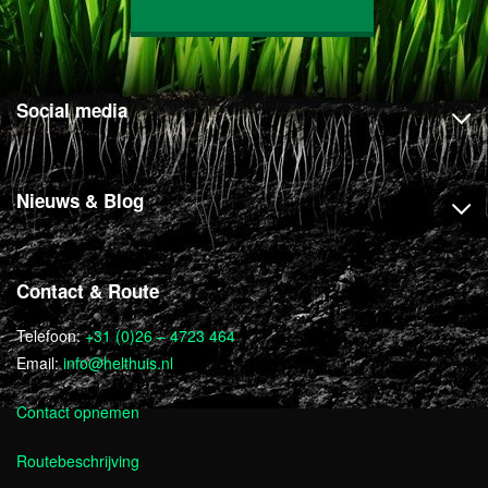
Social media
Nieuws & Blog
Contact & Route
Telefoon:
+31 (0)26 – 4723 464
Email:
info@helthuis.nl
Contact opnemen
Routebeschrijving