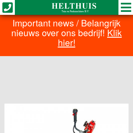
Important news / Belangrijk
nieuws over ons bedrijf!
Klik
hier!