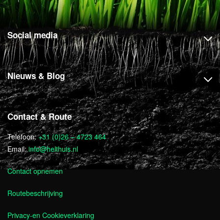
Social media
Nieuws & Blog
Contact & Route
Telefoon:
+31 (0)26 – 4723 464
Email:
info@helthuis.nl
Contact opnemen
Routebeschrijving
Privacy-en Cookieverklaring