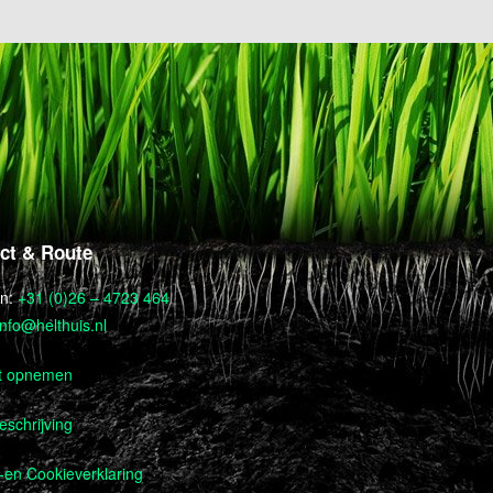
ct & Route
on:
+31 (0)26 – 4723 464
info@helthuis.nl
t opnemen
schrijving
-en Cookieverklaring