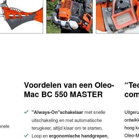
Voordelen van een Oleo-
“Te
Mac BC 550 MASTER
com
"Always-On"schakelaar
met snelle
Uitger
ontwik
uitschakeling en met automatische
onele
hoog ko
terugkeer, altijd klaar om te starten.
Oleo-M
Loop en
ergonomische handgrepen
,