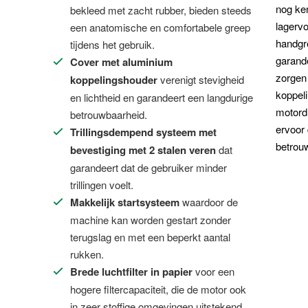
nog ke
bekleed met zacht rubber, bieden steeds
lagerv
een anatomische en comfortabele greep
handgr
tijdens het gebruik.
garand
Cover met aluminium
zorgen
koppelingshouder
verenigt stevigheid
koppeli
en lichtheid en garandeert een langdurige
motordr
betrouwbaarheid.
ervoor 
Trillingsdempend systeem met
betrouw
bevestiging met 2 stalen veren
dat
garandeert dat de gebruiker minder
trillingen voelt.
Makkelijk startsysteem
waardoor de
machine kan worden gestart zonder
terugslag en met een beperkt aantal
rukken.
Brede luchtfilter in papier
voor een
hogere filtercapaciteit, die de motor ook
in zeer stoffige omgevingen uitstekend