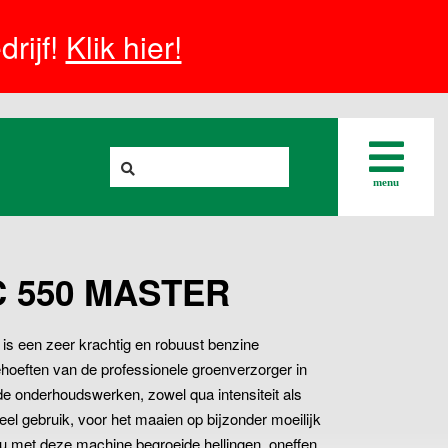
rijf!
Klik hier!
menu
C 550 MASTER
een zeer krachtig en robuust benzine
oeften van de professionele groenverzorger in
de onderhoudswerken, zowel qua intensiteit als
eel gebruik, voor het maaien op bijzonder moeilijk
 u met deze machine begroeide hellingen, oneffen