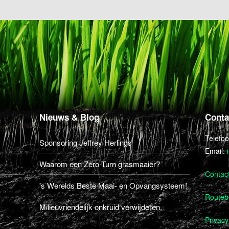
Nieuws & Blog
Conta
Telefo
Sponsoring Jeffrey Herlings
Email:
Waarom een Zero-Turn grasmaaier?
Contac
's Werelds Beste Maai- en Opvangsysteem!
Routebe
Milieuvriendelijk onkruid verwijderen.
Privacy