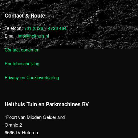
Contact & Route
Telefoon:
+31 (0)26 – 4723 464
Email:
info@helthuis.nl
Contact opnemen
Routebeschrijving
Privacy-en Cookieverklaring
Helthuis Tuin en Parkmachines BV
“Poort van Midden Gelderland”
Oranje 2
6666 LV Heteren