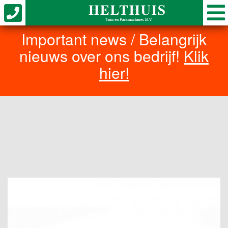
Important news / Belangrijk
nieuws over ons bedrijf!
Klik
hier!