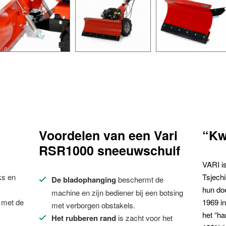
Voordelen van een Vari
“Kw
RSR1000 sneeuwschuif
VARI i
ks en
Tsjechi
De bladophanging
beschermt de
hun doe
machine en zijn bediener bij een botsing
 met de
1969 in
met verborgen obstakels.
het “ha
Het rubberen rand
is zacht voor het