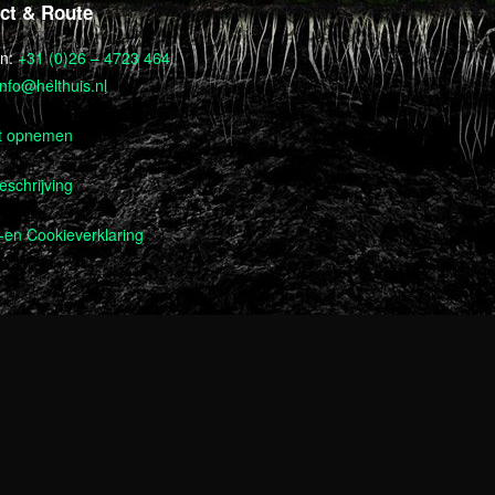
ct & Route
on:
+31 (0)26 – 4723 464
info@helthuis.nl
t opnemen
schrijving
-en Cookieverklaring