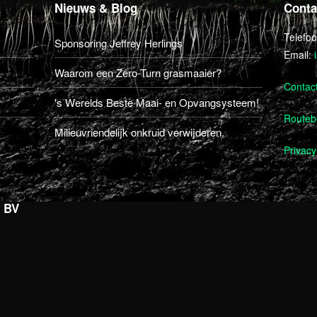
Nieuws & Blog
Conta
Telefo
Sponsoring Jeffrey Herlings
Email:
Waarom een Zero-Turn grasmaaier?
Contac
's Werelds Beste Maai- en Opvangsysteem!
Routebe
Milieuvriendelijk onkruid verwijderen.
Privacy
s BV