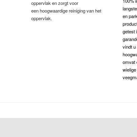
100% i
oppervlak en zorgt voor
langste
een hoogwaardige reiniging van het
en park
oppervlak.
produc
getest 
garande
vindt u
hoogwa
omvat o
wielige
veegma