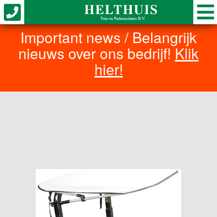
Important news / Belangrijk
nieuws over ons bedrijf!
Klik
hier!