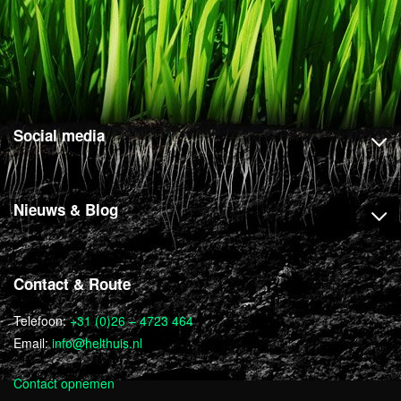
Social media
Nieuws & Blog
Contact & Route
Telefoon:
+31 (0)26 – 4723 464
Email:
info@helthuis.nl
Contact opnemen